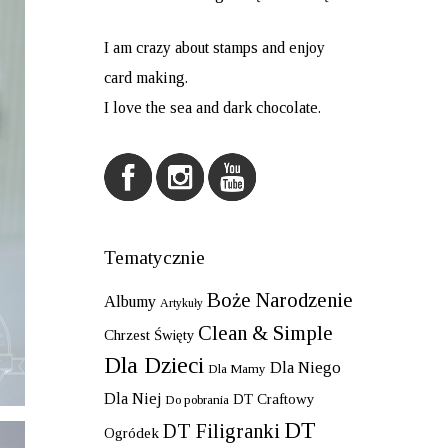
I am crazy about stamps and enjoy
card making.
I love the sea and dark chocolate.
Tematycznie
Boże Narodzenie
Albumy
Artykuły
Clean & Simple
Chrzest Święty
Dla Dzieci
Dla Niego
Dla Mamy
Dla Niej
DT Craftowy
Do pobrania
DT
DT Filigranki
Ogródek