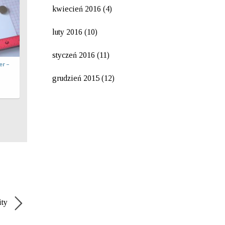
kwiecień 2016
(4)
luty 2016
(10)
styczeń 2016
(11)
artka typu Spinner –
rok po kroku
grudzień 2015
(12)
017-01-24 07:40:47
dmin
ity