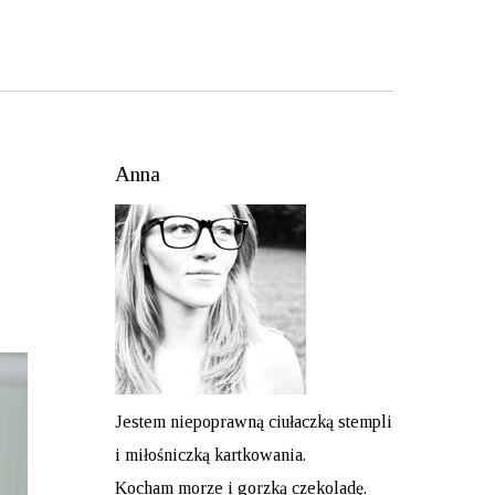
Anna
Jestem niepoprawną ciułaczką stempli
i miłośniczką kartkowania.
Kocham morze i gorzką czekoladę.