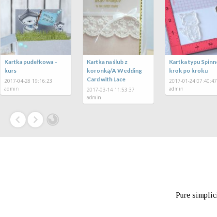
ładką
Kartka pudełkowa –
Kartka na ślub z
K
kurs
koronką/A Wedding
k
:53:33
Card with Lace
2017-04-28 19:16:23
2
admin
a
2017-03-14 11:53:37
admin
Pure simplic