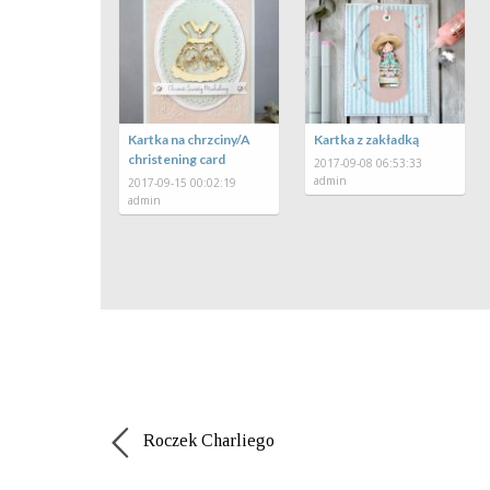
Kartka typu Spinner –
Kartka na chrzciny/A
Kartka z zak
krok po kroku
christening card
2017-09-08 06
admin
2017-01-24 07:40:47
2017-09-15 00:02:19
admin
admin
Roczek Charliego