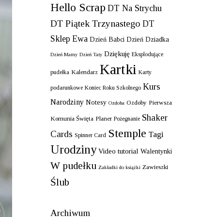
Hello Scrap
DT Na Strychu
DT Piątek Trzynastego
DT
Sklep Ewa
Dzień Babci
Dzień Dziadka
Dziękuję
Eksplodujące
Dzień Mamy
Dzień Taty
Kartki
Kalendarz
pudełka
Karty
Kurs
podarunkowe
Koniec Roku Szkolnego
Narodziny
Notesy
Ozdoby
Pierwsza
Ozdoba
Shaker
Komunia Święta
Planer
Pożegnanie
Stemple
Cards
Tagi
Spinner Card
Urodziny
Video tutorial
Walentynki
W pudełku
Zawieszki
Zakładki do książki
Ślub
Archiwum