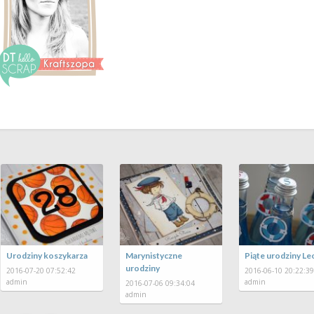
Mixed mediowe
Urodziny koszykarza
Marynist
urodziny
urodziny
2016-07-20 07:52:42
admin
2016-07-27 08:19:04
2016-07-06
admin
admin