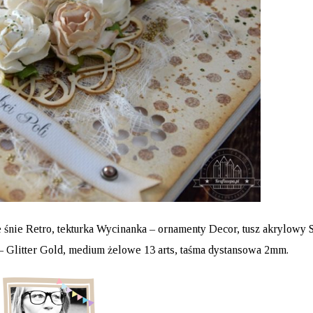
 śnie Retro
,
tekturka Wycinanka – ornamenty Decor
,
tusz akrylowy 
– Glitter Gold
,
medium żelowe 13 arts
,
taśma dystansowa 2mm
.