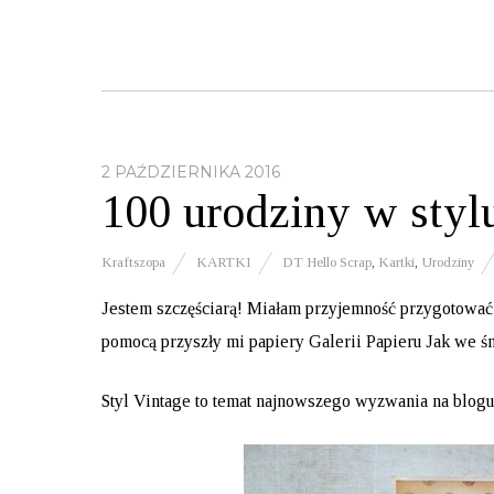
2 PAŹDZIERNIKA 2016
100 urodziny w styl
Kraftszopa
KARTKI
DT Hello Scrap
,
Kartki
,
Urodziny
Jestem szczęściarą! Miałam przyjemność przygotować 
pomocą przyszły mi papiery Galerii Papieru Jak we śn
Styl Vintage to temat najnowszego wyzwania na
blogu