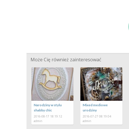
Może Cię również zainteresować
arynistyczne
Piąte urodziny Leona
Narodziny w stylu
rodziny
shabby chic
2016-06-10 20:22:39
admin
016-07-06 09:34:04
2016-08-17 18:19:12
dmin
admin