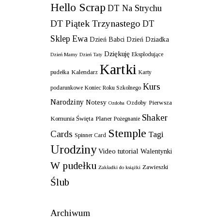
Hello Scrap
DT Na Strychu
DT Piątek Trzynastego
DT
Sklep Ewa
Dzień Babci
Dzień Dziadka
Dziękuję
Eksplodujące
Dzień Mamy
Dzień Taty
Kartki
Kalendarz
pudełka
Karty
Kurs
podarunkowe
Koniec Roku Szkolnego
Narodziny
Notesy
Ozdoby
Pierwsza
Ozdoba
Shaker
Komunia Święta
Planer
Pożegnanie
Stemple
Cards
Tagi
Spinner Card
Urodziny
Video tutorial
Walentynki
W pudełku
Zawieszki
Zakładki do książki
Ślub
Archiwum