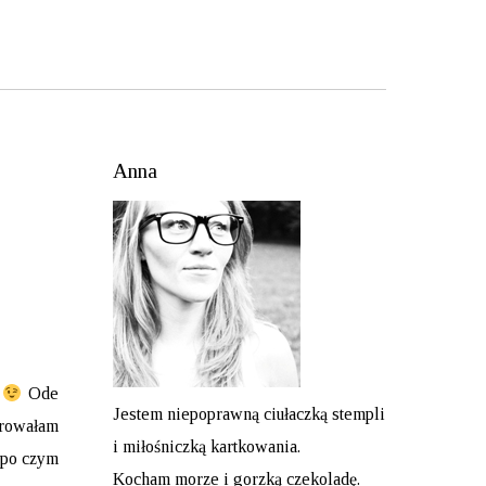
Anna
n
Ode
Jestem niepoprawną ciułaczką stempli
orowałam
i miłośniczką kartkowania.
 po czym
Kocham morze i gorzką czekoladę.