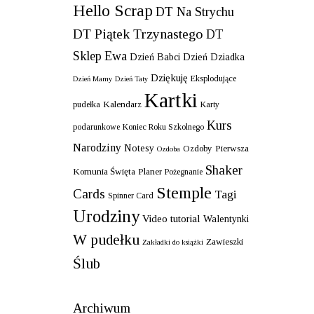
Hello Scrap
DT Na Strychu
DT Piątek Trzynastego
DT
Sklep Ewa
Dzień Babci
Dzień Dziadka
Dziękuję
Eksplodujące
Dzień Mamy
Dzień Taty
Kartki
Kalendarz
pudełka
Karty
Kurs
podarunkowe
Koniec Roku Szkolnego
Narodziny
Notesy
Ozdoby
Pierwsza
Ozdoba
Shaker
Komunia Święta
Planer
Pożegnanie
Stemple
Cards
Tagi
Spinner Card
Urodziny
Video tutorial
Walentynki
W pudełku
Zawieszki
Zakładki do książki
Ślub
Archiwum