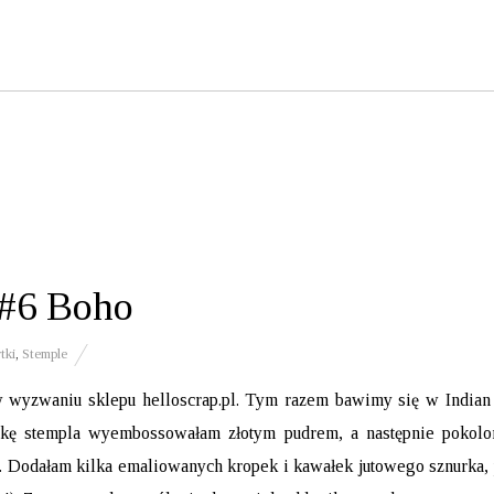
 #6 Boho
tki
,
Stemple
 w
wyzwaniu sklepu helloscrap.pl
. Tym razem bawimy się w India
itkę stempla wyembossowałam złotym pudrem, a następnie pokol
s. Dodałam kilka emaliowanych kropek i kawałek jutowego sznurka,