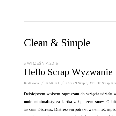
Clean & Simple
3 WRZEŚNIA 2016
Hello Scrap Wyzwanie
Kraftszopa
KARTKI
Clean & Simple
,
DT Hello Scrap
,
Kar
Dzisiejszym wpisem zapraszam do wzięcia udziału
mnie minimalistycza kartka z łapaczem snów. Odb
tuszami Distress. Distressem potraktowałam też napi