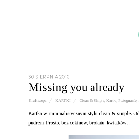
30 SIERPNIA 2016
Missing you already
Kraftszopa
KARTKI
Clean & Simple
,
Kartki
,
Pożegnanie
,
Kartka w minimalistycznym stylu clean & simple. 
pudrem. Prosto, bez cekinów, brokatu, kwiatków…